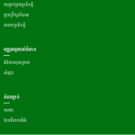
ការគ្រប់គ្រងប្រតិបត្តិ
ក្រុមប្រឹក្សាភិបាល
នាយកប្រតិបត្តិ
មជ្ឈមណ្ឌលព័ត៌មាន
ព័ត៌មានចុងក្រោយ
សំណួរ
តំណភ្ជាប់
ការងារ
ផែនទីគេហទំព័រ